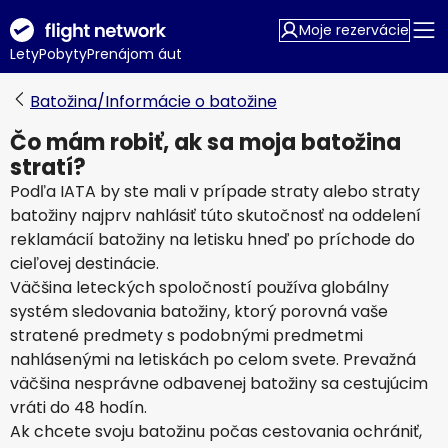
Moje rezervácie
Lety
Pobyty
Prenájom áut
Batožina/Informácie o batožine
Čo mám robiť, ak sa moja batožina
stratí?
Podľa IATA by ste mali v prípade straty alebo straty
batožiny najprv nahlásiť túto skutočnosť na oddelení
reklamácií batožiny na letisku hneď po príchode do
cieľovej destinácie.
Väčšina leteckých spoločností používa globálny
systém sledovania batožiny, ktorý porovná vaše
stratené predmety s podobnými predmetmi
nahlásenými na letiskách po celom svete. Prevažná
väčšina nesprávne odbavenej batožiny sa cestujúcim
vráti do 48 hodín.
Ak chcete svoju batožinu počas cestovania ochrániť,