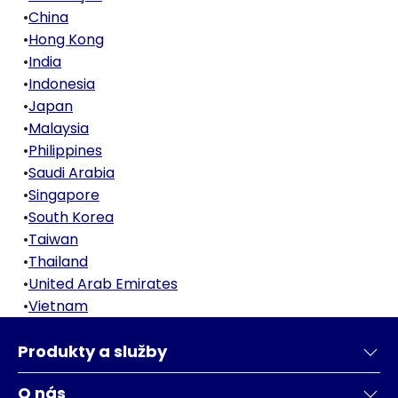
•
China
•
Hong Kong
•
India
•
Indonesia
•
Japan
•
Malaysia
•
Philippines
•
Saudi Arabia
•
Singapore
•
South Korea
•
Taiwan
•
Thailand
•
United Arab Emirates
•
Vietnam
Produkty a služby
O nás