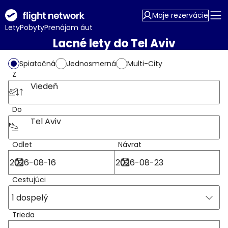
Moje rezervácie
Lety
Pobyty
Prenájom áut
Lacné lety do Tel Aviv
Spiatočná
Jednosmerná
Multi-City
Z
Viedeň
Do
Tel Aviv
Odlet
Návrat
Cestujúci
1 dospelý
Trieda