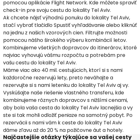
pomocou aplikácie Flight Network. Kde môžete spraviť
check-in pre svoju cestu do lokality Tel Aviv.
Ak chcete nájsť výhodnú ponuku do lokality Tel Aviv,
stačí vybrať tlačidlo Spustiť vyhľadávanie alebo kliknúť
na jednu z našich vzorových cien. Filtrujte možnosti
pomocou nášho širokého výberu kombinácií letov.
Kombinujeme všetkých dopravcov do itinerárov, ktoré
najviac vyhovujú vášmu rozpočtu a potrebám pre
vašu cestu do lokality Tel Aviv.
Máme viac ako 40 mil. cestujúcich, ktorí si s nami
každoročne rezervujú lety, preto neváhajte a
rezervujte si s nami letenku do lokality Tel Aviv aj vy.
Vyskúšajte naše riešenie vlastného transferu, kde
kombinujeme rôznych dopravcov s nižšími cenami,
aby bola vaša cesta do lokality Tel Aviv lacnejšia a vy
ste si tak mohli odložiť peniaze na samotný pobyt. Po
rezervácii s nami vám k ceste do lokality Tel Aviv
dáme zľavu až do 20 % na požičovne áut a hotely.
Najčastejšie otázky týkajúce sa vašej cesty