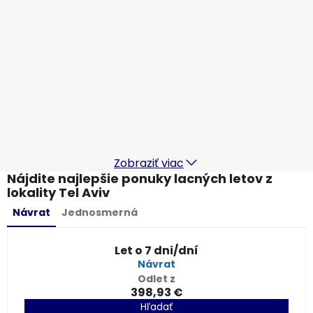
Wizz Air
Tel Aviv
20 aug
-
27 aug
405,98 €
Z
SmartWings
Tel Aviv
21 aug
-
28 aug
1 352,46 €
Z
Zobraziť viac
Nájdite najlepšie ponuky lacných letov z
lokality Tel Aviv
Návrat
Jednosmerná
Let o 7 dni/dní
Návrat
Odlet z
398,93 €
Hľadať