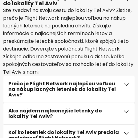
do lokality Tel Aviv
Ste zvedaví na svoju cestu do lokality Tel Aviv? Zistite,
prečo je Flight Network najlepšou voľbou na nákup
lacných leteniek na poslednú chvíľu. Získajte
informácie o najlacnejších termínoch letov a
preskúmajte letecké spoločnosti, ktoré spájajú tieto
destinácie. Dôverujte spoločnosti Flight Network,
získajte odborne zostavenú ponuku a zistite, koľko
spokojných cestovateľov sa rozhodlo letieť do lokality
Tel Aviv s nami.
Prečo je Flight Network najlepšou voľbou
na nákup lacných leteniek do lokality Tel
Aviv?
Ako nájdem najlacnejšie letenky do
lokality Tel Aviv?
Koľko leteniek do lokality Tel Aviv predala
spoločnosť Flight Network?