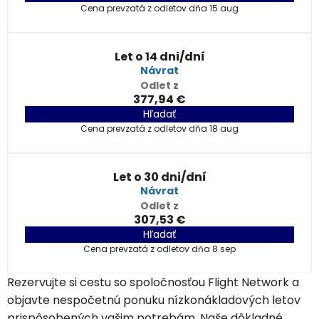
Cena prevzatá z odletov dňa 15 aug
Let o 14 dni/dní
Návrat
Odlet z
377,94 €
Hľadať
Cena prevzatá z odletov dňa 18 aug
Let o 30 dni/dní
Návrat
Odlet z
307,53 €
Hľadať
Cena prevzatá z odletov dňa 8 sep
Rezervujte si cestu so spoločnosťou Flight Network a
objavte nespočetnú ponuku nízkonákladových letov
prispôsobených vašim potrebám. Naše dôkladné