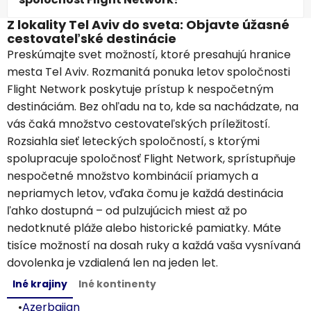
Z lokality Tel Aviv do sveta: Objavte úžasné
cestovateľské destinácie
Preskúmajte svet možností, ktoré presahujú hranice
mesta Tel Aviv. Rozmanitá ponuka letov spoločnosti
Flight Network poskytuje prístup k nespočetným
destináciám. Bez ohľadu na to, kde sa nachádzate, na
vás čaká množstvo cestovateľských príležitostí.
Rozsiahla sieť leteckých spoločností, s ktorými
spolupracuje spoločnosť Flight Network, sprístupňuje
nespočetné množstvo kombinácií priamych a
nepriamych letov, vďaka čomu je každá destinácia
ľahko dostupná – od pulzujúcich miest až po
nedotknuté pláže alebo historické pamiatky. Máte
tisíce možností na dosah ruky a každá vaša vysnívaná
dovolenka je vzdialená len na jeden let.
Iné krajiny
Iné kontinenty
•
Azerbaijan